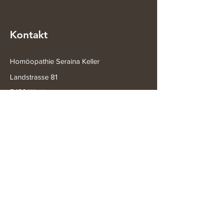
Kontakt
Homöopathie Seraina Keller
Landstrasse 81
5430 Wettingen
Praxiszeiten:
Montag:
08.45 - 15.30
Uhr
Dienstag:
08.45 - 17.00
Uhr
Donnerstag:
08.45 - 19.30
Uhr
Freitag:
8.45 - 17.00
Uhr
+41 79 739 77 22
praxis@serainakeller.ch