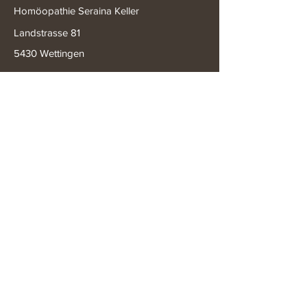
Homöopathie Seraina Keller
Landstrasse 81
5430 Wettingen
Praxiszeiten:
Montag:
08.45 - 15.30
Uhr
Dienstag:
08.45 - 17.00
Uhr
Donnerstag:
08.45 - 19.30
Uhr
Freitag:
8.45 - 17.00
Uhr
+41 79 739 77 22
praxis@serainakeller.ch
Buche Konsultation
Datenschutzerklärung